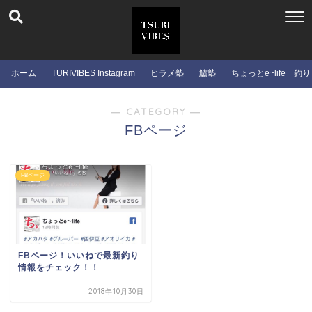
ホーム
TURIVIBES Instagram
ヒラメ塾
鱸塾
ちょっとe~life 釣り
― CATEGORY ―
FBページ
FBページ
FBページ！いいねで最新釣り
情報をチェック！！
2018年10月30日