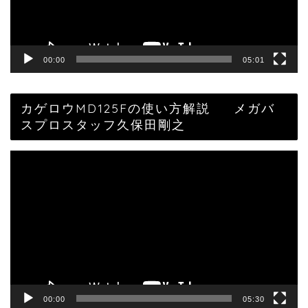
ー
00:00
05:01
カゲロウMD125Fの使い方解説 メガバ
スプロスタッフ久保田剛之
動
画
プ
レ
ー
ヤ
ー
00:00
05:30