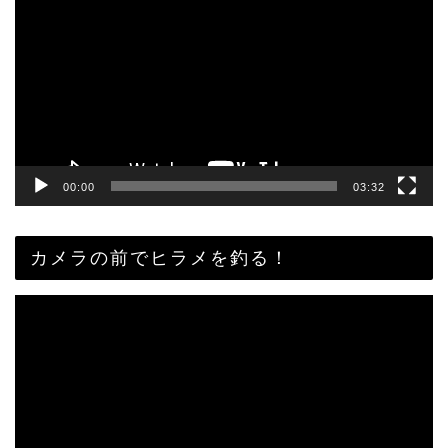
画
プ
レ
ー
ヤ
ー
00:00
03:32
カメラの前でヒラメを釣る！
動
画
プ
レ
ー
ヤ
ー