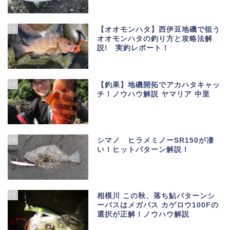
12
【オオモンハタ】西伊豆地磯で狙う
オオモンハタの釣り方と攻略法解
説! 実釣レポート！
13
【釣果】地磯開拓でアカハタキャッ
チ！ノウハウ解説 ヤマリア 中里
14
シマノ ヒラメミノーSR150が凄
い！ヒットパターン解説！
15
相模川 この秋、落ち鮎パターンシ
ーバスはメガバス カゲロウ100Fの
選択が正解！ノウハウ解説