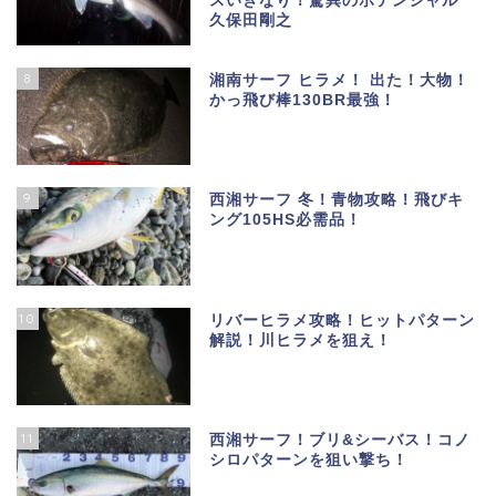
スいきなり！驚異のポテンシャル
久保田剛之
8
湘南サーフ ヒラメ！ 出た！大物！
かっ飛び棒130BR最強！
9
西湘サーフ 冬！青物攻略！飛びキ
ング105HS必需品！
10
リバーヒラメ攻略！ヒットパターン
解説！川ヒラメを狙え！
11
西湘サーフ！ブリ&シーバス！コノ
シロパターンを狙い撃ち！