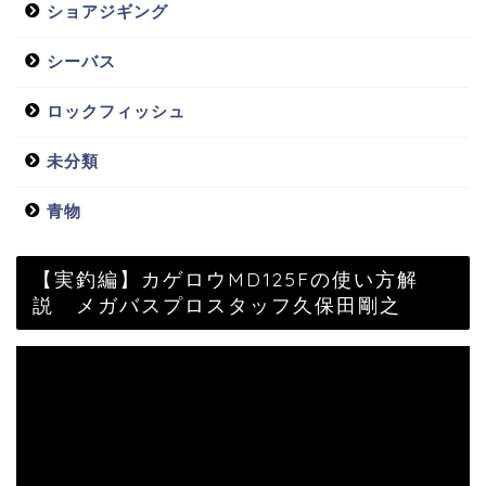
ショアジギング
シーバス
ロックフィッシュ
未分類
青物
【実釣編】カゲロウMD125Fの使い方解
説 メガバスプロスタッフ久保田剛之
動
画
プ
レ
ー
ヤ