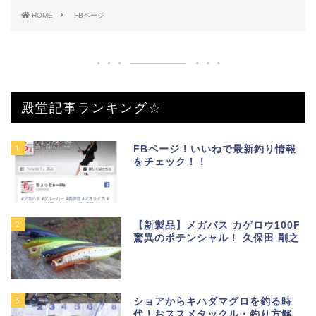
HOME
FBページ
殿堂記事ランキング☆
1
FBページ！いいねで最新釣り情報
をチェック！！
2
【新製品】メガバス カゲロウ100F
驚異のポテンシャル！ 久保田 剛之
3
ショアからキハダマグロを釣る時
代！おススメタックル・釣り方解