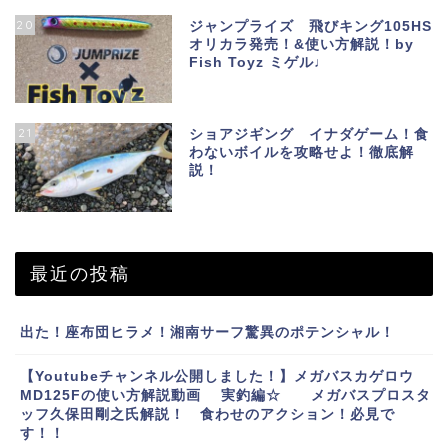
20
ジャンプライズ 飛びキング105HS
オリカラ発売！&使い方解説！by
Fish Toyz ミゲル♩
21
ショアジギング イナダゲーム！食
わないボイルを攻略せよ！徹底解
説！
最近の投稿
出た！座布団ヒラメ！湘南サーフ驚異のポテンシャル！
【Youtubeチャンネル公開しました！】メガバスカゲロウ
MD125Fの使い方解説動画 実釣編☆ メガバスプロスタ
ッフ久保田剛之氏解説！ 食わせのアクション！必見で
す！！