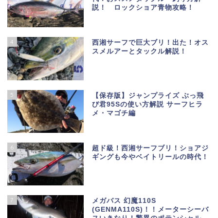
説！ ロックショア青物攻略！
4
西湘サーフで巨大ブリ！出た！オス
スメルアーとタックル解説！
5
【保存版】ジャンプライズ ぶっ飛
び君95Sの使い方解説 サーフヒラ
メ・マゴチ編
6
超ド級！西湘サーフブリ！ショアジ
ギングも今やベイトリールの時代！
7
メガバス 幻魔110S
(GENMA110S)！！メーターシーバ