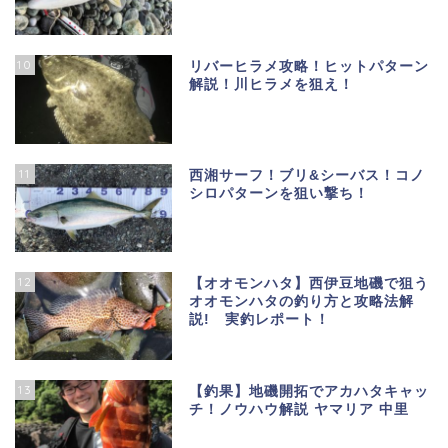
10
リバーヒラメ攻略！ヒットパターン
解説！川ヒラメを狙え！
11
西湘サーフ！ブリ&シーバス！コノ
シロパターンを狙い撃ち！
12
【オオモンハタ】西伊豆地磯で狙う
オオモンハタの釣り方と攻略法解
説! 実釣レポート！
13
【釣果】地磯開拓でアカハタキャッ
チ！ノウハウ解説 ヤマリア 中里