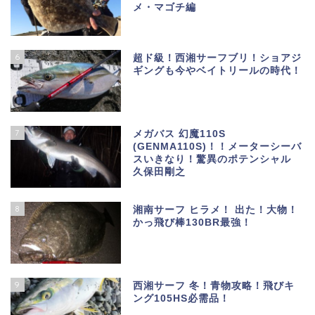
メ・マゴチ編
6
超ド級！西湘サーフブリ！ショアジ
ギングも今やベイトリールの時代！
7
メガバス 幻魔110S
(GENMA110S)！！メーターシーバ
スいきなり！驚異のポテンシャル
久保田剛之
8
湘南サーフ ヒラメ！ 出た！大物！
かっ飛び棒130BR最強！
9
西湘サーフ 冬！青物攻略！飛びキ
ング105HS必需品！