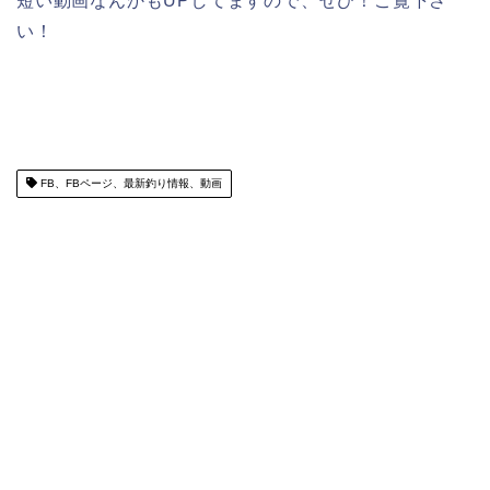
短い動画なんかもUPしてますので、ぜひ！ご覧下さ
い！
FB、FBページ、最新釣り情報、動画