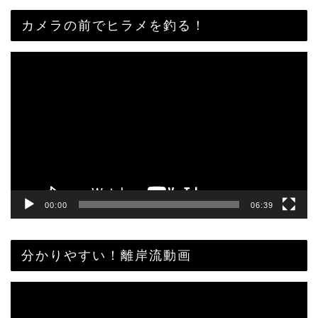
カメラの前でヒラメを釣る！
動
画
プ
レ
ー
ヤ
ー
00:00
06:39
分かりやすい！離岸流動画
動
画
プ