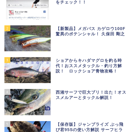
をチェック！！
2
【新製品】メガバス カゲロウ100F
驚異のポテンシャル！ 久保田 剛之
3
ショアからキハダマグロを釣る時
代！おススメタックル・釣り方解
説！ ロックショア青物攻略！
4
西湘サーフで巨大ブリ！出た！オス
スメルアーとタックル解説！
5
【保存版】ジャンプライズ ぶっ飛
び君95Sの使い方解説 サーフヒラ