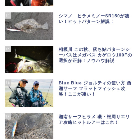
14
シマノ ヒラメミノーSR150が凄
い！ヒットパターン解説！
15
相模川 この秋、落ち鮎パターンシ
ーバスはメガバス カゲロウ100Fの
選択が正解！ノウハウ解説
16
Blue Blue ジョルティの使い方 西
湘サーフ フラットフィッシュ攻
略！ここが凄い！
17
湘南サーフヒラメ 磯・根周りエリ
ア攻略ヒットルアーはこれ！