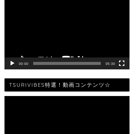
動
画
プ
レ
ー
ヤ
ー
00:00
05:30
TSURIVIBES特選！動画コンテンツ☆
動
画
プ
レ
ー
ヤ